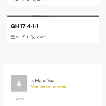
GH17 4-1-1
2
1
75
m²
Manafiaa
Voir les annonces