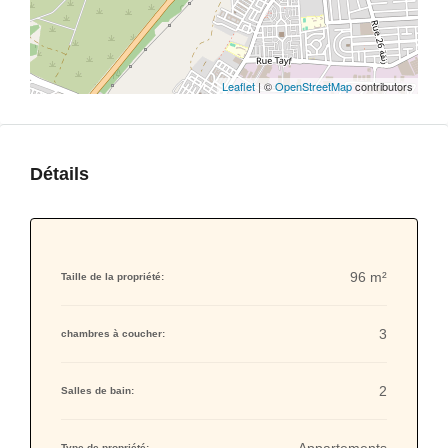
Leaflet
| ©
OpenStreetMap
contributors
Détails
96 m²
Taille de la propriété:
3
chambres à coucher:
2
Salles de bain:
Type de propriété: