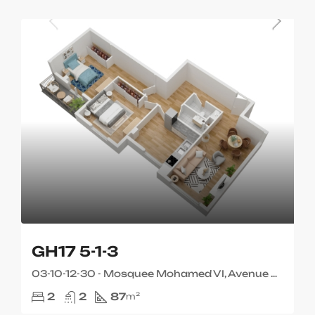
GH17 5-1-3
03-10-12-30 - Mosquee Mohamed VI, Avenue Mohamed V شارع محمد الخامس, Kenitra, Maghreb Al Arabi, Kénitra القنيطرة, Pachalik de Kenitra باشوية القنيطرة, Province de Kenitra إقليم القنيطرة, 14080, Maroc ⵍⵎⵖⵔⵉⴱ المغرب
2
2
87
m²