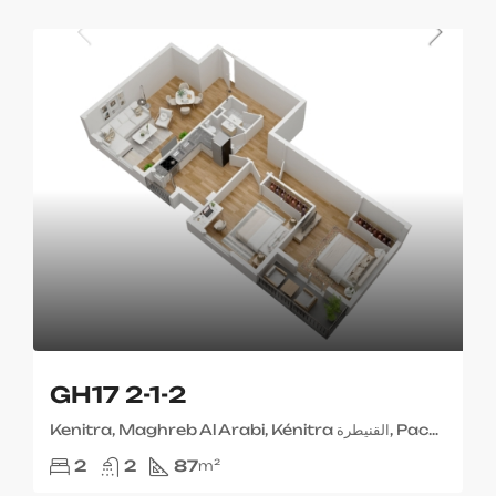
GH17 2-1-2
Kenitra, Maghreb Al Arabi, Kénitra القنيطرة, Pachalik de Kenitra باشوية القنيطرة, Province de Kenitra إقليم القنيطرة, 14080, Maroc ⵍⵎⵖⵔⵉⴱ المغرب
2
2
87
m²