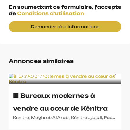
En soumettant ce formulaire, j'accepte
de
Conditions d'utilisation
Demander des informations
Annonces similaires
170,000Dh
🏢 Bureaux modernes à
vendre au cœur de Kénitra
Kenitra, Maghreb Al Arabi, Kénitra القنيطرة, Pachalik de Kenitra باشوية القنيطرة, Province de Kenitra إقليم القنيطرة, 14080, Maroc ⵍⵎⵖⵔⵉⴱ المغرب